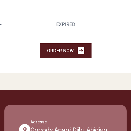
Item
EXPIRED
ORDER NOW
Adresse
Cocody Angré Djibi, Abidjan,