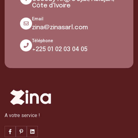
Côte d'Ivoire
Email
zina@zinasarl.com
Téléphone
+225 01 02 03 04 05
A votre service !