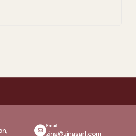
Email
an,
zina@zinasarl.com