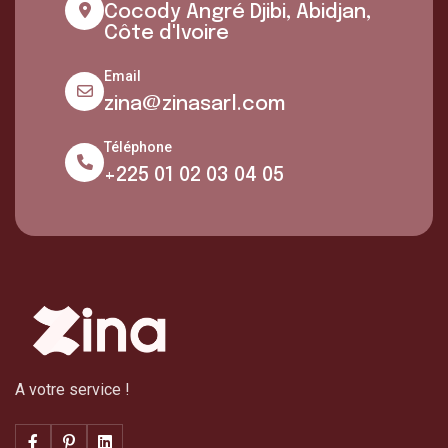
Cocody Angré Djibi, Abidjan,
Côte d'Ivoire
Email
zina@zinasarl.com
Téléphone
+225 01 02 03 04 05
A votre service !